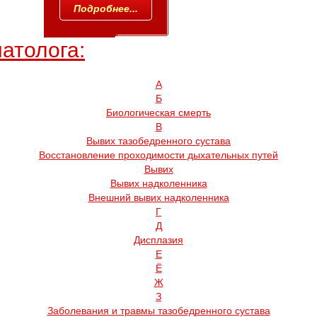
Подробнее...
атолога:
А
Б
Биологическая смерть
В
Вывих тазобедренного сустава
Восстановление проходимости дыхательных путей
Вывих
Вывих надколенника
Внешний вывих надколенника
Г
Д
Дисплазия
Е
Ё
Ж
З
Заболевания и травмы тазобедренного сустава