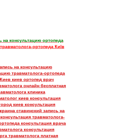
ь на консультацию ортопеда
 травматолога-ортопеда Київ
апись на консультацию
тацию травматолога-ортопеда
 Киев
киев ортопед
врач
авматолога
онлайн бесплатная
равматолога
клиника
матолог киев
консультация
город киев
консультация
украина
ставинский
запись на
в
консультация травматолога-
 ортопеда
консультация врача
авматолога
консультация
урга травматолога
платная