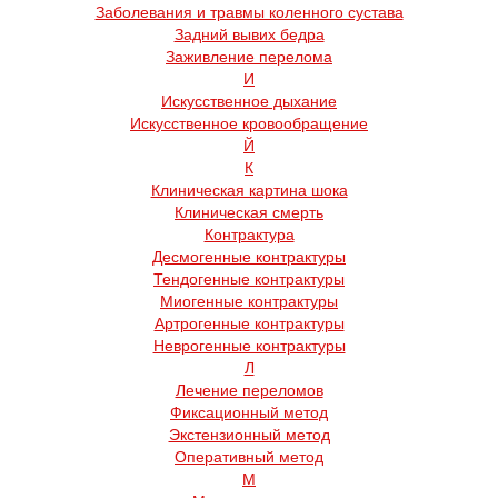
Заболевания и травмы коленного сустава
Задний вывих бедра
Заживление перелома
И
Искусственное дыхание
Искусственное кровообращение
Й
К
Клиническая картина шока
Клиническая смерть
Контрактура
Десмогенные контрактуры
Тендогенные контрактуры
Миогенные контрактуры
Артрогенные контрактуры
Неврогенные контрактуры
Л
Лечение переломов
Фиксационный метод
Экстензионный метод
Оперативный метод
М