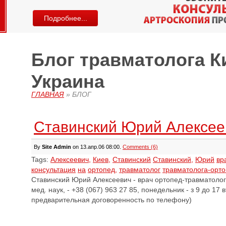
Подробнее...
Блог травматолога К
Украина
ГЛАВНАЯ
»
БЛОГ
Ставинский Юрий Алексее
By
Site Admin
on 13.апр.06 08:00.
Comments (6)
Tags:
Алексеевич,
Киев,
Ставинский
Ставинский,
Юрий
вр
консультация
на
ортопед,
травматолог
травматолога-орт
Ставинский Юрий Алексеевич - врач ортопед-травматолог
мед. наук, - +38 (067) 963 27 85, понедельник - з 9 до 17 в
предварительная договоренность по телефону)