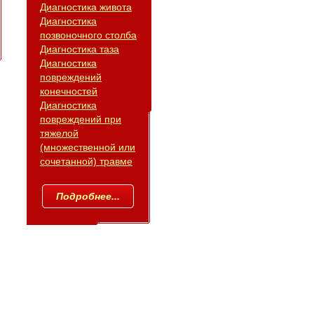
Диагностика живота
Диагностика
позвоночного столба
Диагностика таза
Диагностика
повреждений
конечностей
Диагностика
повреждений при
тяжелой
(множественной или
сочетанной) травме
Подробнее...