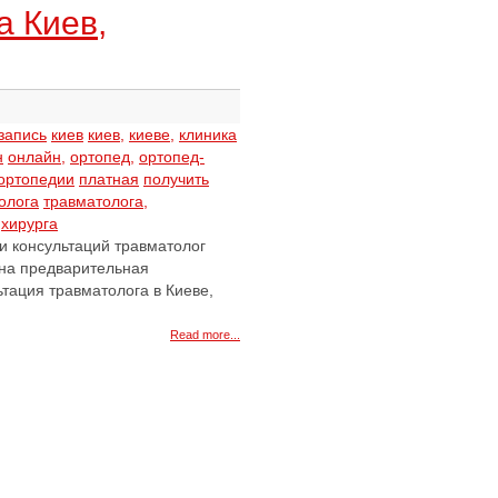
а Киев,
запись
киев
киев,
киеве,
клиника
н
онлайн,
ортопед,
ортопед-
ортопедии
платная
получить
олога
травматолога,
хирурга
ни консультаций травматолог
ожна предварительная
ьтация травматолога в Киеве,
Read more...