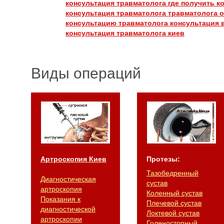
консультация травматолога
где получить к
консультация травматолога травматолога 
консультацию травматолога
консультация 
консультация травматолога киев
Виды операций
Артроскопия Киев
Протезы:
Тазобедренный
Диагностическая
сустав
артроскопия
Коленный сустав
Показания к
Плечевой сустав
диагностической
Локтевой сустав
артроскопии
Голеностопный