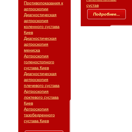
Противопоказания к
сустав
артроскопии
Подробнее...
Диагностическая
артроскопия
коленного сустава
Киев
Диагностическая
артроскопия
мениска
Артроскопия
голеностопного
сустава Киев
Диагностическая
артроскопия
плечевого сустава
Артроскопия
локтевого сустава
Киев
Артроскопия
тазобедренного
сустава Киев