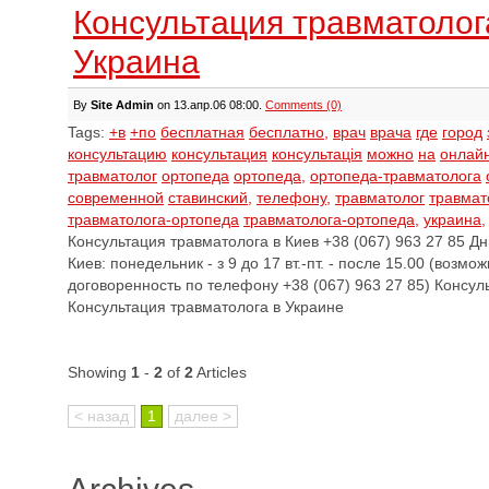
Консультация травматолог
Украина
By
Site Admin
on 13.апр.06 08:00.
Comments (0)
Tags:
+в
+по
бесплатная
бесплатно,
врач
врача
где
город
консультацию
консультация
консультація
можно
на
онлай
травматолог
ортопеда
ортопеда,
ортопеда-травматолога
современной
ставинский,
телефону,
травматолог
травмат
травматолога-ортопеда
травматолога-ортопеда,
украина,
Консультация травматолога в Киев +38 (067) 963 27 85 Д
Киев: понедельник - з 9 до 17 вт.-пт. - после 15.00 (возм
договоренность по телефону +38 (067) 963 27 85) Консул
Консультация травматолога в Украине
Showing
1
-
2
of
2
Articles
< назад
1
далее >