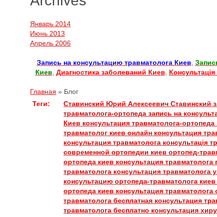
Archives
Январь 2014
Июнь 2013
Апрель 2006
Запись на консультацию травматолога Киев
,
Запис
Киев
,
Диагностика заболеваний Киев
,
Консультація
Главная
»
Блог
Теги:
Ставинский Юрий Алексеевич
Ставинский
з
травматолога-ортопеда
запись на консуль
Киев
консультация травматолога-ортопеда
травматолог киев
онлайн консультация тр
консультация травматолога
консультація т
современной ортопедии киев
ортопед-трав
ортопеда киев
консультация травматолога 
травматолога
консультация травматолога 
консультацию ортопеда-травматолога кие
ортопеда киев
консультация травматолога
травматолога
бесплатная консультация тр
травматолога бесплатно
консультация хир