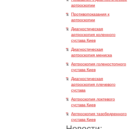
артроскопии
Противопоказания к
артроскопии
Диагностическая
артроскопия коленного
сустава Киев
Диагностическая
артроскопия мениска
Артроскопия голеностопного
сустава Киев
Диагностическая
артроскопия плечевого
сустава
Артроскопия локтевого
сустава Киев
Артроскопия тазобедренного
сустава Киев
Новости: