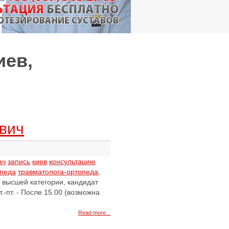
иев,
вич
ач
запись
киев
консультацию
опеда
травматолога-ортопеда,
 высшей категории, кандидат
т.-пт. - После 15.00 (возможна
Read more...