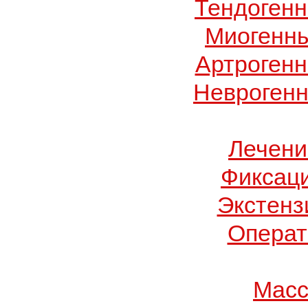
Тендогенн
Миогенны
Артрогенн
Неврогенн
Лечени
Фиксац
Экстенз
Операт
Масс