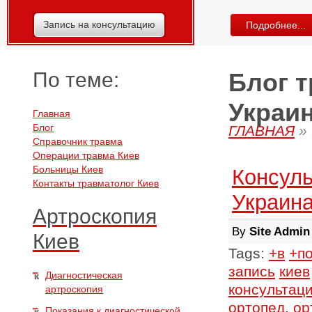
Запись на консультацию
Подробнее...
По теме:
Блог т
Украи
Главная
Блог
ГЛАВНАЯ
»
Справочник травма
Операции травма Киев
Больницы Киев
Консуль
Контакты травматолог Киев
Украин
Артроскопия
By
Site Admin
Киев
Tags:
+в
+п
запись
киев
Диагностическая
консультац
артроскопия
ортопед,
ор
Показания к диагностической