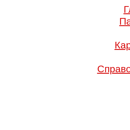
Г
П
Кар
Справо