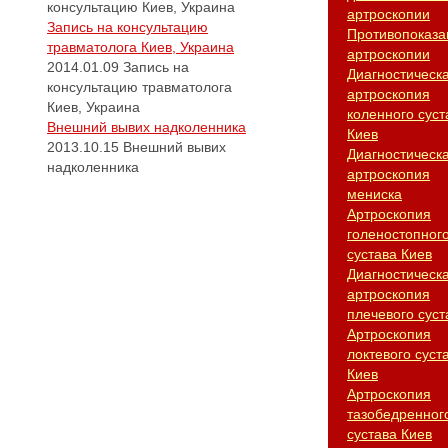
консультацию Киев, Украина
артроскопии
Запись на консультацию
Противопоказа
травматолога Киев, Украина
артроскопии
2014.01.09
Запись на
Диагностическ
консультацию травматолога
артроскопия
Киев, Украина
коленного суст
Внешний вывих надколенника
Киев
2013.10.15
Внешний вывих
Диагностическ
надколенника
артроскопия
мениска
Артроскопия
голеностопног
сустава Киев
Диагностическ
артроскопия
плечевого суст
Артроскопия
локтевого суст
Киев
Артроскопия
тазобедренног
сустава Киев