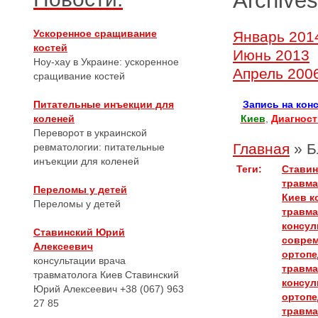
Archives
Ускоренное сращивание
Январь 201
костей
Июнь 2013
Ноу-хау в Украине: ускоренное
Апрель 200
сращивание костей
Питательные инъекции для
Запись на кон
коленей
Киев
,
Диагност
Переворот в украинской
Главная
»
Б
ревматологии: питательные
инъекции для коленей
Теги:
Ставин
травма
Переломы у детей
Киев
к
Переломы у детей
травма
консул
Ставинский Юрий
соврем
Алексеевич
ортопе
консультации врача
травм
травматолога Киев Ставинский
консул
Юрий Алексеевич +38 (067) 963
ортопе
27 85
травм