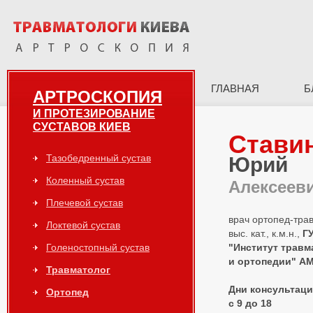
ГЛАВНАЯ
Б
АРТРОСКОПИЯ
И ПРОТЕЗИРОВАНИЕ
СУСТАВОВ КИЕВ
Стави
Тазобедренный сустав
Юрий
Коленный сустав
Алексеев
Плечевой сустав
врач ортопед-тра
Локтевой сустав
выс. кат., к.м.н.,
Г
Голеностопный сустав
"Институт травм
и ортопедии" А
Травматолог
Дни консультаций
Ортопед
с 9 до 18