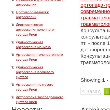
ортопеда-т
артроскопии
современно
Противопоказания к
травматоло
артроскопии
травматоло
Диагностическая
артроскопия коленного
Консультаци
сустава Киев
консультаци
Диагностическая
пт. - после
артроскопия мениска
договоренно
Артроскопия голеностопного
Консультаци
сустава Киев
травматоло
Диагностическая
артроскопия плечевого
сустава
Showing
1
-
Артроскопия локтевого
сустава Киев
< назад
1
Артроскопия тазобедренного
сустава Киев
Новости: